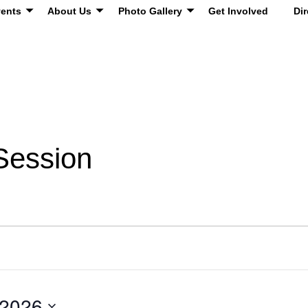
ents
About Us
Photo Gallery
Get Involved
Dir
Session
 2026