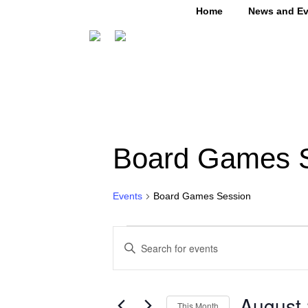
Home
News and Ev
Board Games 
Events
Board Games Session
E
E
v
n
t
e
e
r
n
August
K
This Month